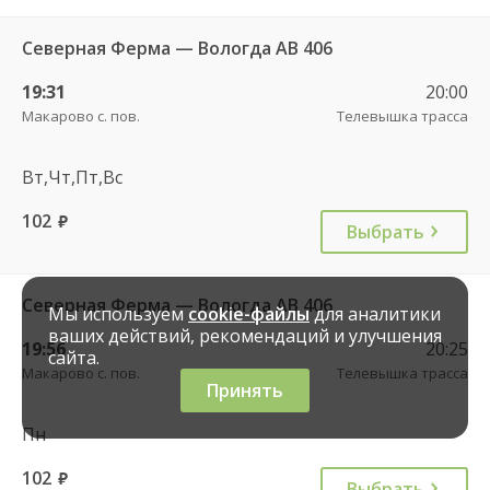
Северная Ферма — Вологда АВ 406
19:31
20:00
Макарово с. пов.
Телевышка трасса
Вт,Чт,Пт,Вс
102
руб.
Выбрать
Северная Ферма — Вологда АВ 406
Мы используем
cookie-файлы
для аналитики
ваших действий, рекомендаций и улучшения
19:56
20:25
сайта.
Макарово с. пов.
Телевышка трасса
Принять
Пн
102
руб.
Выбрать