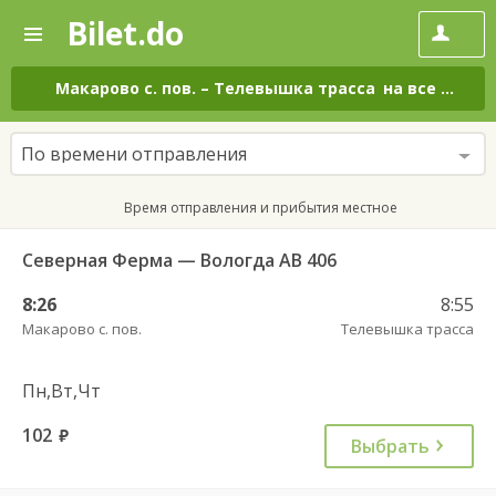
Bilet.do
—
Bilet.do
Поиск
и
покупка
Макарово с. пов.
–
Телевышка трасса
на все дни
билетов
на
автобус
По времени отправления
онлайн
Время отправления и прибытия местное
Северная Ферма — Вологда АВ 406
8:26
8:55
Макарово с. пов.
Телевышка трасса
Пн,Вт,Чт
102
руб.
Выбрать