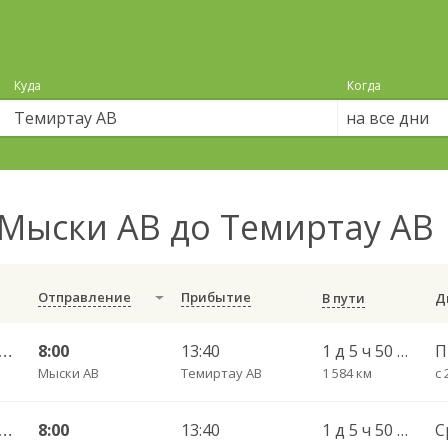
Куда
Когда
на все дни
Мыски АВ до Темиртау АВ
Отправление
Прибытие
В пути
реченск АС — Караганда АВ 0121
8:00
13:40
1 д 5 ч 50 мин
П
Мыски АВ
Темиртау АВ
1 584 км
с 
реченск АС — Караганда АВ Караг
8:00
13:40
1 д 5 ч 50 мин
С