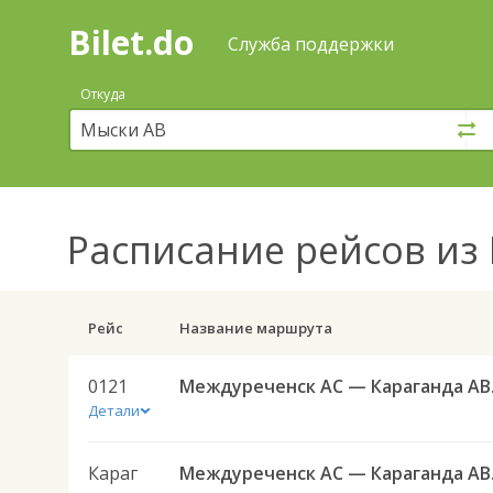
Bilet.do
—
Bilet.do
Поиск
Служба поддержки
и
покупка
Откуда
билетов
на
автобус
онлайн
Расписание рейсов
из 
Рейс
Название маршрута
0121
Между
Детали
Караг
Между