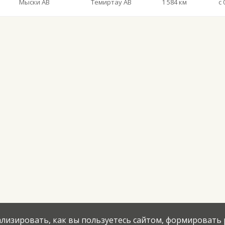
Мыски АВ
Темиртау АВ
1 584 км
с 
нализировать, как вы пользуетесь сайтом, формировать