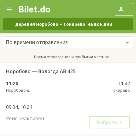
Bilet.do
—
Bilet.do
Поиск
и
покупка
деревня Норобово
–
Токарево
на все дни
билетов
на
автобус
По времени отправления
онлайн
Время отправления и прибытия местное
Норобово — Вологда АВ 425
11:20
11:42
Норобово д.
Токарево
09.04, 10.04
Рейс неактивен
Выбрать