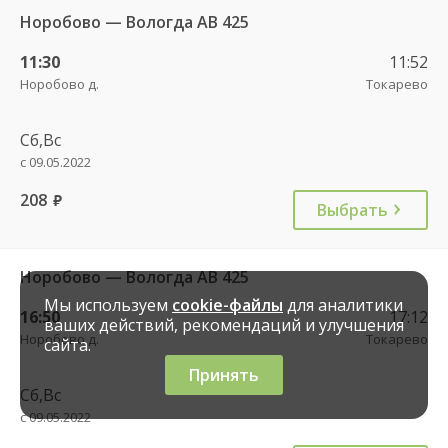
Норобово — Вологда АВ 425
11:30
11:52
Норобово д.
Токарево
Сб,Вс
с 09.05.2022
208
руб.
Выбрать
Норобово — Вологда АВ 425
Мы используем
cookie-файлы
для аналитики
16:50
17:12
ваших действий, рекомендаций и улучшения
Норобово д.
Токарево
сайта.
Принять
Сб,Вс
с 09.05.2022