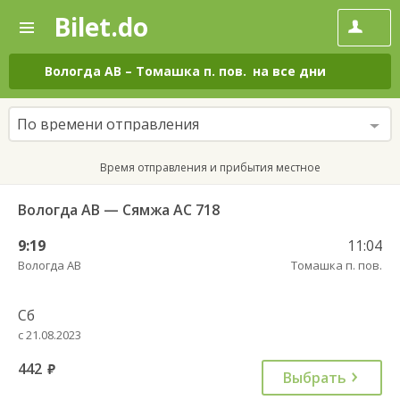
Bilet.do
—
Bilet.do
Поиск
и
покупка
Вологда АВ
–
Томашка п. пов.
на все дни
билетов
на
автобус
По времени отправления
онлайн
Время отправления и прибытия местное
Вологда АВ — Сямжа АС 718
9:19
11:04
Вологда АВ
Томашка п. пов.
Сб
с 21.08.2023
442
руб.
Выбрать