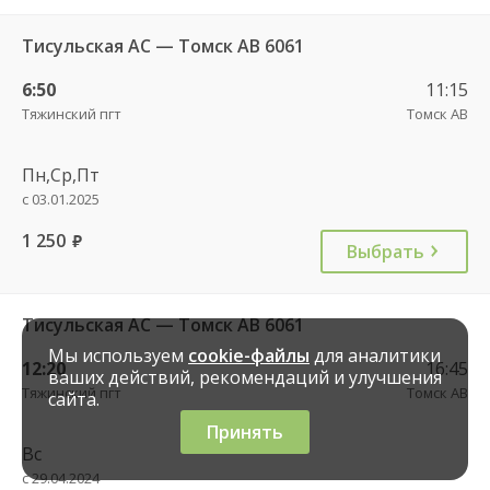
Тисульская АС — Томск АВ 6061
6:50
11:15
Тяжинский пгт
Томск АВ
Пн,Ср,Пт
с 03.01.2025
1 250
руб.
Выбрать
Тисульская АС — Томск АВ 6061
Мы используем
cookie-файлы
для аналитики
12:20
16:45
ваших действий, рекомендаций и улучшения
Тяжинский пгт
Томск АВ
сайта.
Принять
Вс
с 29.04.2024