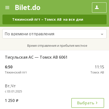
Bilet.do
—
Bilet.do
Поиск
и
покупка
Тяжинский пгт
–
Томск АВ
на все дни
билетов
на
автобус
По времени отправления
онлайн
Время отправления и прибытия местное
Тисульская АС — Томск АВ 6061
6:50
11:15
Тяжинский пгт
Томск АВ
Вт,Чт
с 03.01.2025
1 250
руб.
Выбрать