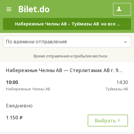
Bilet.do
—
Bilet.do
Поиск
и
покупка
Набережные Челны АВ
–
Туймазы АВ
на все дни
билетов
на
автобус
По времени отправления
онлайн
Время отправления и прибытия местное
Набережные Челны АВ — Стерлитамак АВ г. 955
10:00
14:30
Набережные Челны АВ
Туймазы АВ
Ежедневно
1 150
руб.
Выбрать