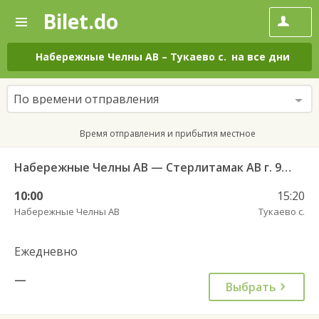
Bilet.do
—
Bilet.do
Поиск
и
покупка
Набережные Челны АВ
–
Тукаево с.
на все дни
билетов
на
автобус
По времени отправления
онлайн
Время отправления и прибытия местное
Набережные Челны АВ — Стерлитамак АВ г. 955
10:00
15:20
Набережные Челны АВ
Тукаево с.
Ежедневно
—
Выбрать