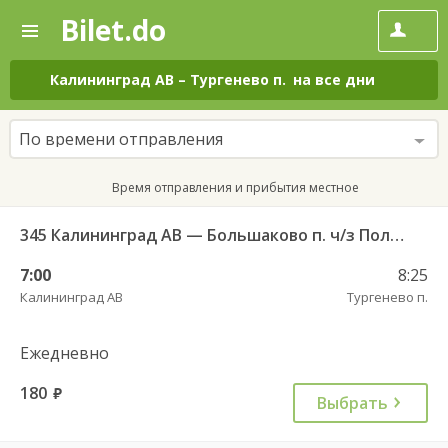
Bilet.do
—
Bilet.do
Поиск
и
покупка
Калининград АВ
–
Тургенево п.
на все дни
билетов
на
автобус
По времени отправления
онлайн
Время отправления и прибытия местное
345 Калининград АВ — Большаково п. ч/з Полесск г.
7:00
8:25
Калининград АВ
Тургенево п.
Ежедневно
180
руб.
Выбрать