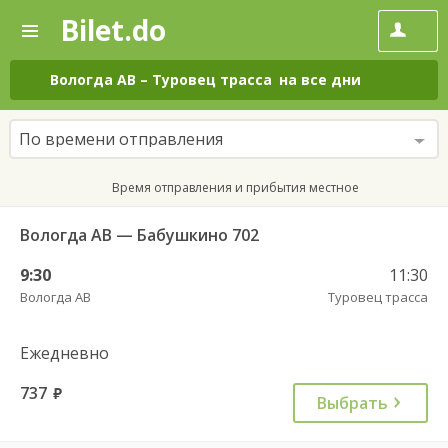
Bilet.do
—
Bilet.do
Поиск
и
покупка
Вологда АВ
–
Туровец трасса
на все дни
билетов
на
автобус
По времени отправления
онлайн
Время отправления и прибытия местное
Вологда АВ — Бабушкино 702
9:30
11:30
Вологда АВ
Туровец трасса
Ежедневно
737
руб.
Выбрать