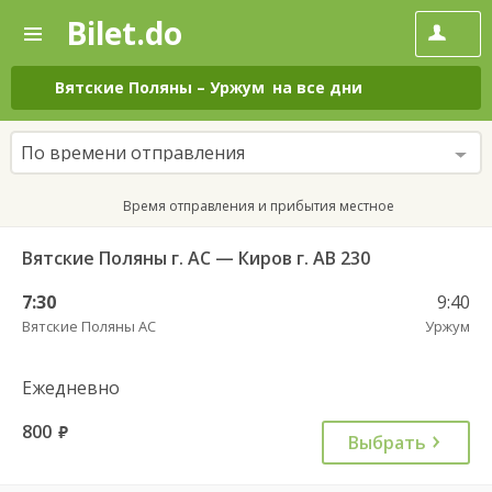
Bilet.do
—
Bilet.do
Поиск
и
покупка
Вятские Поляны
–
Уржум
на все дни
билетов
на
автобус
По времени отправления
онлайн
Время отправления и прибытия местное
Вятские Поляны г. АС — Киров г. АВ 230
7:30
9:40
Вятские Поляны АС
Уржум
Ежедневно
800
руб.
Выбрать