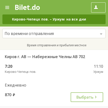
Bilet.do
—
Bilet.do
Поиск
и
покупка
Кирово-Чепецк пов.
–
Уржум
на все дни
билетов
на
автобус
По времени отправления
онлайн
Время отправления и прибытия местное
Киров г. АВ — Набережные Челны АВ 702
7:20
11:10
Кирово-Чепецк пов.
Уржум
Ежедневно
870
руб.
Выбрать