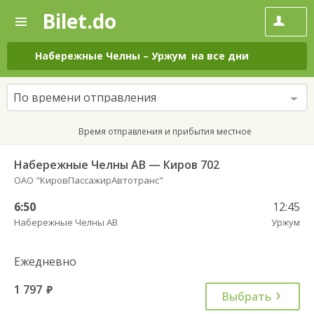
Bilet.do
—
Bilet.do
Поиск
и
покупка
Набережные Челны
–
Уржум
на все дни
билетов
на
автобус
По времени отправления
онлайн
Время отправления и прибытия местное
Набережные Челны АВ — Киров 702
ОАО "КировПассажирАвтотранс"
6:50
12:45
Набережные Челны АВ
Уржум
Ежедневно
1 797
руб.
Выбрать