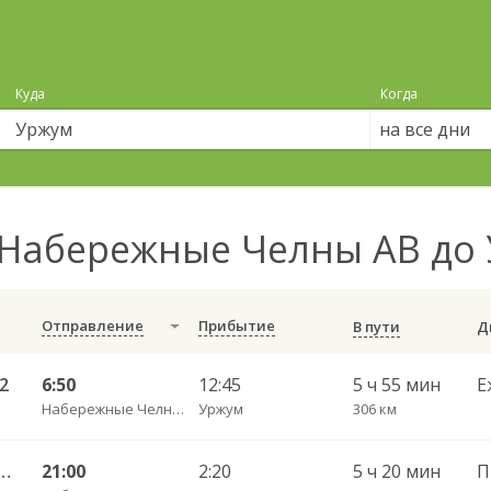
Куда
Когда
на все дни
Набережные Челны АВ до
Отправление
Прибытие
В пути
2
6:50
12:45
5 ч 55 мин
Е
Набережные Челны АВ
Уржум
306 км
й — Ухта ч/з Сыктывкар 994
21:00
2:20
5 ч 20 мин
П