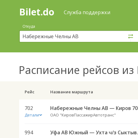
Bilet.do
—
Bilet.do
Поиск
Служба поддержки
и
покупка
Откуда
билетов
на
автобус
онлайн
Расписание рейсов
из 
Рейс
Название маршрута
702
Набережные Челны АВ — Киров 70
Детали
ОАО "КировПассажирАвтотранс"
994
Уфа АВ Южны