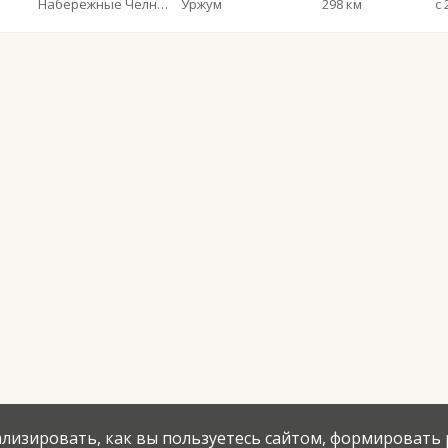
Набережные Челны АВ
Уржум
298 км
с 
нализировать, как вы пользуетесь сайтом, формировать