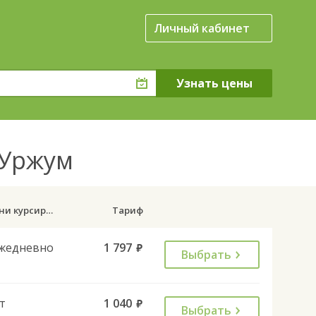
Личный кабинет
 Уржум
Дни курсирования
Тариф
жедневно
1 797
руб.
Выбрать
т
1 040
руб.
Выбрать