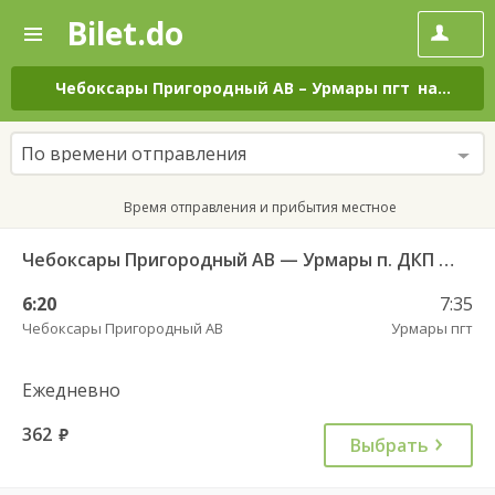
Bilet.do
—
Bilet.do
Поиск
и
покупка
Чебоксары Пригородный АВ
–
Урмары пгт
на все дни
билетов
на
автобус
По времени отправления
онлайн
Время отправления и прибытия местное
Чебоксары Пригородный АВ — Урмары п. ДКП 513
6:20
7:35
Чебоксары Пригородный АВ
Урмары пгт
Ежедневно
362
руб.
Выбрать