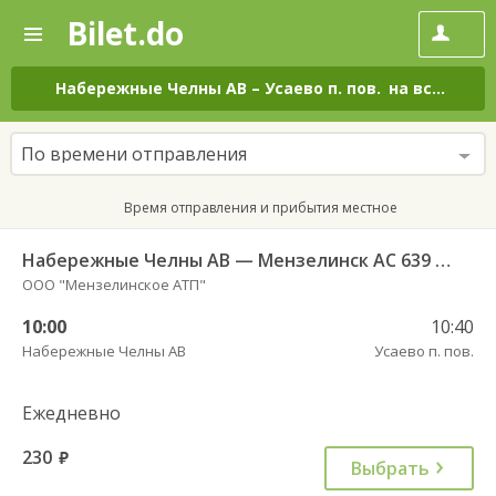
Bilet.do
—
Bilet.do
Поиск
и
покупка
Набережные Челны АВ
–
Усаево п. пов.
на все дни
билетов
на
автобус
По времени отправления
онлайн
Время отправления и прибытия местное
Набережные Челны АВ — Мензелинск АС 639 РТ
ООО "Мензелинское АТП"
10:00
10:40
Набережные Челны АВ
Усаево п. пов.
Ежедневно
230
руб.
Выбрать