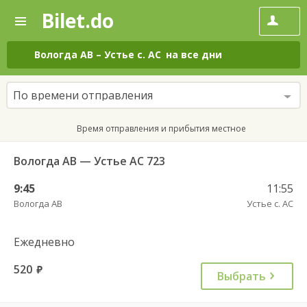
Bilet.do
—
Bilet.do
Поиск
и
покупка
Вологда АВ
–
Устье с. АС
на все дни
билетов
на
автобус
По времени отправления
онлайн
Время отправления и прибытия местное
Вологда АВ — Устье АС 723
9:45
11:55
Вологда АВ
Устье с. АС
Ежедневно
520
руб.
Выбрать