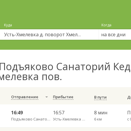
Куда
Когда
на все дни
Подъяково Санаторий Кед
Хмелевка пов.
Отправление
Прибытие
В пути
16:49
16:57
8 мин
П
Подъяково Санаторий Кедровый бор
Усть-Хмелевка д. поворот Хмелевка пов.
6 км
с 