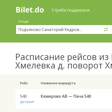
Bilet.do
—
Bilet.do
Поиск
Служба поддержки
и
покупка
Откуда
билетов
на
автобус
онлайн
Расписание рейсов
из 
Хмелевка д. поворот 
Рейс
Название маршрута
540
Кемерово АВ — Пача 540
Детали