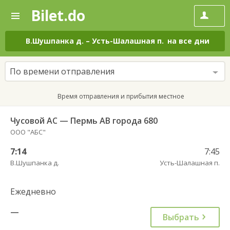
Bilet.do
—
Bilet.do
Поиск
и
покупка
В.Шушпанка д.
–
Усть-Шалашная п.
на все дни
билетов
на
автобус
По времени отправления
онлайн
Время отправления и прибытия местное
Чусовой АС — Пермь АВ города 680
ООО "АБС"
7:14
7:45
В.Шушпанка д.
Усть-Шалашная п.
Ежедневно
—
Выбрать