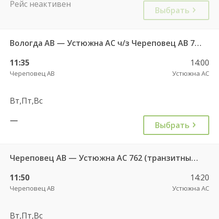
Рейс неактивен
Выбрать
Вологда АВ — Устюжна АС ч/з Череповец АВ 762
11:35
14:00
Череповец АВ
Устюжна АС
Вт,Пт,Вс
—
Выбрать
Череповец АВ — Устюжна АС 762 (транзитный из Вологды)
11:50
14:20
Череповец АВ
Устюжна АС
Вт,Пт,Вс