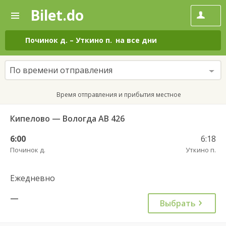
Bilet.do
—
Bilet.do
Поиск
и
покупка
Починок д.
–
Уткино п.
на все дни
билетов
на
автобус
По времени отправления
онлайн
Время отправления и прибытия местное
Кипелово — Вологда АВ 426
6:00
6:18
Починок д.
Уткино п.
Ежедневно
—
Выбрать