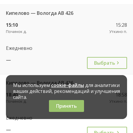
Кипелово — Вологда АВ 426
15:10
15:28
Починок д.
Уткино п.
Ежедневно
—
Выбрать
Кипелово — Вологда АВ 426
Мы используем
cookie-файлы
для аналитики
ваших действий, рекомендаций и улучшения
18:40
18:58
сайта.
Починок д.
Уткино п.
Принять
Ежедневно
—
Выбрать