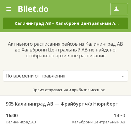
Bilet.do
—
Bilet.do
Поиск
и
покупка
Калининград АВ
–
Хальбронн Центральный АВ
на в
билетов
на
автобус
Активного расписания рейсов из Калининград АВ
онлайн
до Хальбронн Центральный АВ не найдено,
отображено архивное расписание
По времени отправления
Время отправления и прибытия местное
905 Калининград АВ — Фрайбург ч/з Нюрнберг
16:00
14:30
Калининград АВ
Хальбронн Центральный АВ