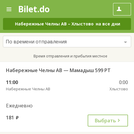
Bilet.do
—
Bilet.do
Поиск
и
покупка
Набережные Челны АВ
–
Хлыстово
на все дни
билетов
на
автобус
По времени отправления
онлайн
Время отправления и прибытия местное
Набережные Челны АВ — Мамадыш 599 РТ
11:00
0:00
Набережные Челны АВ
Хлыстово
Ежедневно
181
руб.
Выбрать