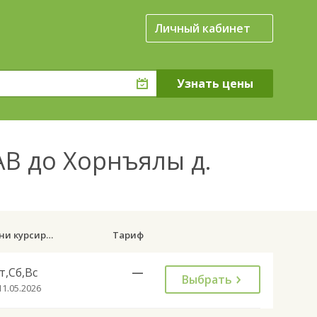
Личный кабинет
В до Хорнъялы д.
Дни курсирования
Тариф
т,Сб,Вс
—
Выбрать
11.05.2026