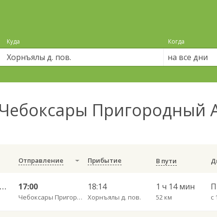
Куда
Когда
на все дни
Чебоксары Пригородный А
Отправление
Прибытие
В пути
оксары Пригородный АВ — Бичурино с. 174
17:00
18:14
1 ч 14 мин
П
Чебоксары Пригородный АВ
Хорнъялы д. пов.
52 км
с 