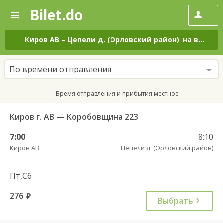
Bilet.do
—
Bilet.do
Поиск
и
покупка
Киров АВ
–
Цепели д. (Орловский район)
на все дни
билетов
на
автобус
По времени отправления
онлайн
Время отправления и прибытия местное
Киров г. АВ — Коробовщина 223
7:00
8:10
Киров АВ
Цепели д. (Орловский район)
Пт,Сб
276
руб.
Выбрать