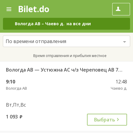
Bilet.do
—
Bilet.do
Поиск
и
покупка
Вологда АВ
–
Чаево д.
на все дни
билетов
на
автобус
По времени отправления
онлайн
Время отправления и прибытия местное
Вологда АВ — Устюжна АС ч/з Череповец АВ 762
9:10
12:48
Вологда АВ
Чаево д.
Вт,Пт,Вс
1 093
руб.
Выбрать