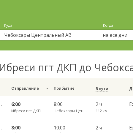
Куда
Когда
на все дни
Ибреси пгт ДКП до Чебок
Отправление
Прибытие
В пути
Центральный АВ 541
6:00
8:00
2 ч
Е
Ибреси пгт ДКП
Чебоксары Центральный АВ
112 км
Центральный АВ 541
8:00
10:00
2 ч
Е