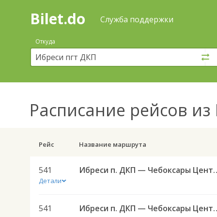
Bilet.do
—
Bilet.do
Поиск
Служба поддержки
и
покупка
Откуда
билетов
на
автобус
онлайн
Расписание рейсов
из 
Рейс
Название маршрута
541
Ибреси п. ДКП — Чебоксары 
Детали
541
Ибреси п. ДКП — Чебоксары 