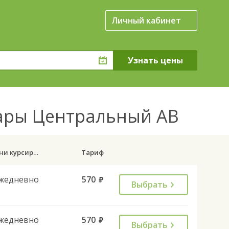
Личный кабинет
сары Центральный АВ
Дни курсирования
Тариф
жедневно
570
руб.
Выбрать
жедневно
570
руб.
Выбрать