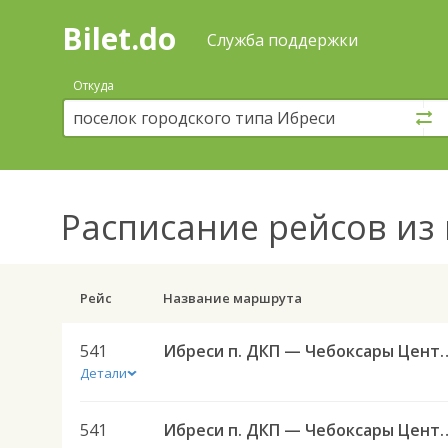
Bilet.do
—
Bilet.do
Поиск
Служба поддержки
и
покупка
Откуда
билетов
на
автобус
онлайн
Расписание рейсов
из 
Рейс
Название маршрута
541
Ибреси п. ДКП — Чебоксары 
Детали
541
Ибреси п. ДКП — Чебоксары 