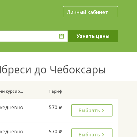
Личный кабинет
Ибреси до Чебоксары
Дни курсирования
Тариф
жедневно
570
руб.
Выбрать
жедневно
570
руб.
Выбрать