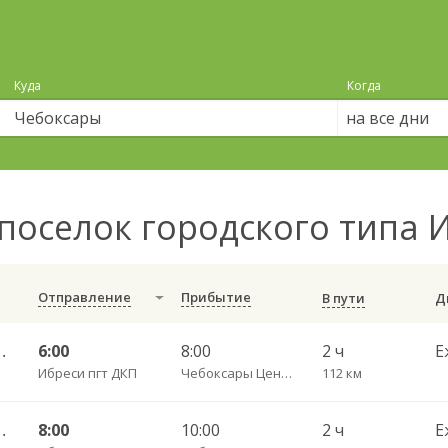
Куда
Когда
на все дни
поселок городского типа 
Отправление
Прибытие
В пути
Центральный АВ 541
6:00
8:00
2 ч
Е
Ибреси пгт ДКП
Чебоксары Центральный АВ
112 км
Центральный АВ 541
8:00
10:00
2 ч
Е