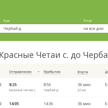
Куда
Когда
на все дни
Красные Четаи с. до Черба
Отправление
Прибытие
В пути
0
8:25
8:56
36 мин
Е
Красные Четаи с.
Чербай д.
22 км
0
14:05
14:36
36 мин
Е