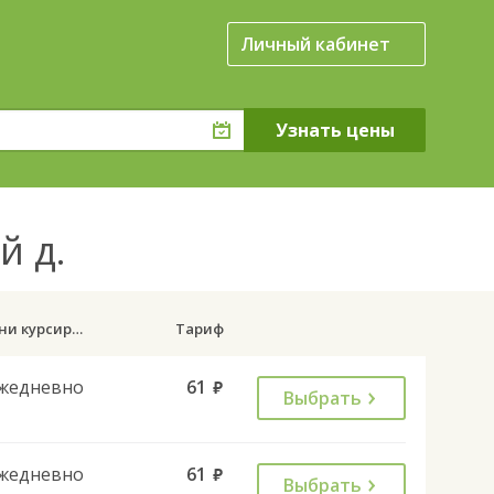
Личный кабинет
й д.
Дни курсирования
Тариф
жедневно
61
руб.
Выбрать
жедневно
61
руб.
Выбрать