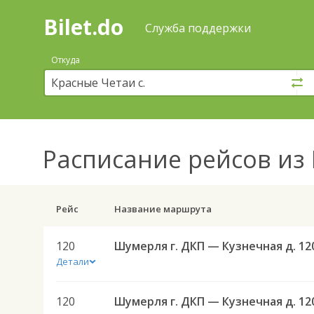
Bilet.do
—
Bilet.do
Поиск
Служба поддержки
и
покупка
Откуда
билетов
на
автобус
онлайн
Расписание рейсов
из 
Рейс
Название маршрута
120
Шумерля г. ДКП — Кузнечная д. 12
Детали
120
Шумерля г. ДКП — Кузнечная д. 12