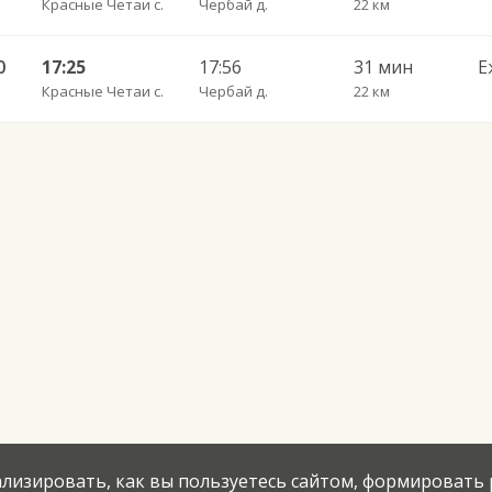
Красные Четаи с.
Чербай д.
22 км
0
17:25
17:56
31 мин
Е
Красные Четаи с.
Чербай д.
22 км
нализировать, как вы пользуетесь сайтом, формировать