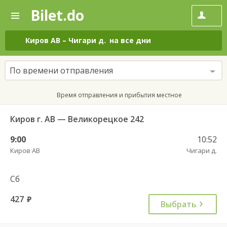
Bilet.do
—
Bilet.do
Поиск
и
покупка
Киров АВ
–
Чигари д.
на все дни
билетов
на
автобус
По времени отправления
онлайн
Время отправления и прибытия местное
Киров г. АВ — Великорецкое 242
9:00
10:52
Киров АВ
Чигари д.
Сб
427
руб.
Выбрать