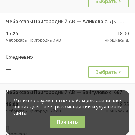
Выбрать
Чебоксары Пригородный АВ — Аликово с. ДКП 520
17:25
18:00
Чебоксары Пригородный АВ
Чиршкасы д.
Ежедневно
—
Выбрать
Чебоксары Пригородный АВ — Байгулово с. 667
Мы используем
cookie-файлы
для аналитики
18:00
18:25
ваших действий, рекомендаций и улучшения
Чебоксары Пригородный АВ
Чиршкасы д.
сайта.
Принять
Пт
с 10.01.2026