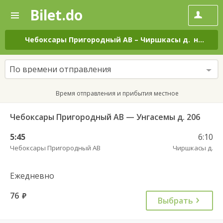
Bilet.do
—
Bilet.do
Поиск
и
покупка
Чебоксары Пригородный АВ
–
Чиршкасы д.
на все дни
билетов
на
автобус
По времени отправления
онлайн
Время отправления и прибытия местное
Чебоксары Пригородный АВ — Унгасемы д. 206
5:45
6:10
Чебоксары Пригородный АВ
Чиршкасы д.
Ежедневно
76
руб.
Выбрать