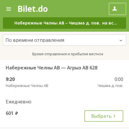
Bilet.do
—
Bilet.do
Поиск
и
покупка
Набережные Челны АВ
–
Чишма д. пов.
на все дни
билетов
на
автобус
По времени отправления
онлайн
Время отправления и прибытия местное
Набережные Челны АВ — Агрыз АВ 628
9:20
0:00
Набережные Челны АВ
Чишма д. пов.
Ежедневно
601
руб.
Выбрать