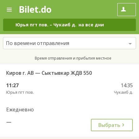
Bilet.do
—
Bilet.do
Поиск
и
покупка
Юрья пгт пов.
–
Чукаиб д.
на все дни
билетов
на
автобус
По времени отправления
онлайн
Время отправления и прибытия местное
Киров г. АВ — Сыктывкар ЖДВ 550
11:27
14:35
Юрья пгт пов.
Чукаиб д.
Ежедневно
—
Выбрать