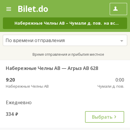
Bilet.do
—
Bilet.do
Поиск
и
покупка
Набережные Челны АВ
–
Чумали д. пов.
на все дни
билетов
на
автобус
По времени отправления
онлайн
Время отправления и прибытия местное
Набережные Челны АВ — Агрыз АВ 628
9:20
0:00
Набережные Челны АВ
Чумали д. пов.
Ежедневно
334
руб.
Выбрать