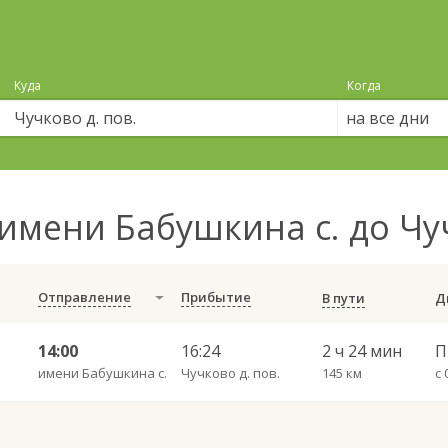
Куда
Когда
на все дни
имени Бабушкина с. до Чу
Отправление
Прибытие
В пути
14:00
16:24
2 ч 24 мин
имени Бабушкина с.
Чучково д. пов.
145 км
с 