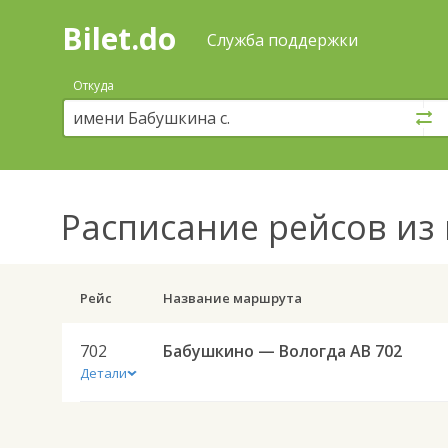
Bilet.do
—
Bilet.do
Поиск
Служба поддержки
и
покупка
Откуда
билетов
на
автобус
онлайн
Расписание рейсов
из 
Рейс
Название маршрута
702
Бабушкино — Вологда АВ 702
Детали