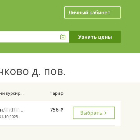
Личный кабинет
чково д. пов.
Дни курсирования
Тариф
Пн,Чт,Пт,Сб,Вс
756
руб.
Выбрать
01.10.2025