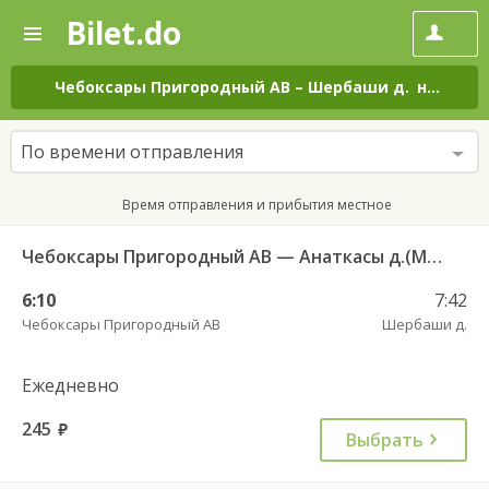
Bilet.do
—
Bilet.do
Поиск
и
покупка
Чебоксары Пригородный АВ
–
Шербаши д.
на все дни
билетов
на
автобус
По времени отправления
онлайн
Время отправления и прибытия местное
Чебоксары Пригородный АВ — Анаткасы д.(Моргаушский район) 609а
6:10
7:42
Чебоксары Пригородный АВ
Шербаши д.
Ежедневно
245
руб.
Выбрать