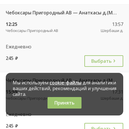
Чебоксары Пригородный АВ — Анаткасы д.(Моргаушский район) 609а
12:25
13:57
Чебоксары Пригородный АВ
Шербаши д.
Ежедневно
245
руб.
Выбрать
Чебоксары Пригородный АВ — Анаткасы д.(Моргаушский район) 609а
Мы используем
cookie-файлы
для аналитики
ваших действий, рекомендаций и улучшения
15:59
17:31
сайта.
Чебоксары Пригородный АВ
Шербаши д.
Принять
Ежедневно
245
руб.
Выбрать