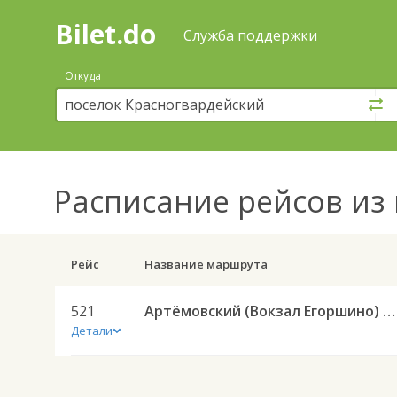
Bilet.do
—
Bilet.do
Поиск
Служба поддержки
и
покупка
Откуда
билетов
на
автобус
онлайн
Расписание рейсов
из 
Рейс
Название маршрута
521
Артёмовский (Вокзал Егоршино) — Ирбит АС 521
Детали