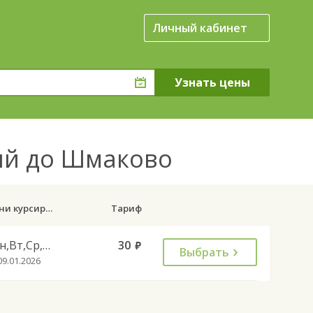
Личный кабинет
кий до Шмаково
Дни курсирования
Тариф
Пн,Вт,Ср,Чт,Пт
30
руб.
Выбрать
09.01.2026