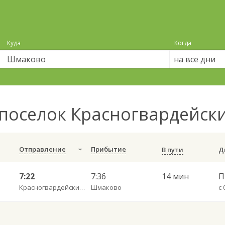
Куда
Когда
на все дни
поселок Красногвардейс
Отправление
Прибытие
В пути
7:22
7:36
14 мин
Красногвардейский п. АГО
Шмаково
с 