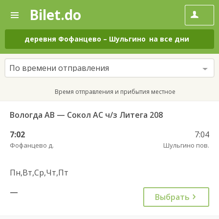
Bilet.do
—
Bilet.do
Поиск
и
покупка
деревня Фофанцево
–
Шульгино
на все дни
билетов
на
автобус
По времени отправления
онлайн
Время отправления и прибытия местное
Вологда АВ — Сокол АС ч/з Литега 208
7:02
7:04
Фофанцево д.
Шульгино пов.
Пн,Вт,Ср,Чт,Пт
—
Выбрать