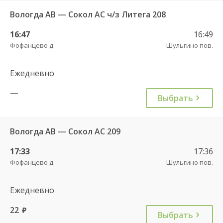
Вологда АВ — Сокол АС ч/з Литега 208
16:47
16:49
Фофанцево д.
Шульгино пов.
Ежедневно
—
Выбрать
Вологда АВ — Сокол АС 209
17:33
17:36
Фофанцево д.
Шульгино пов.
Ежедневно
22
руб.
Выбрать