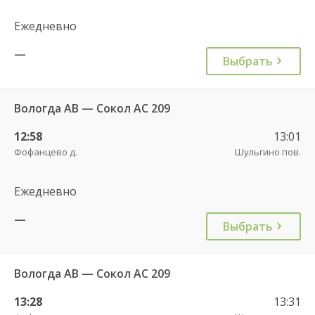
Ежедневно
—
Выбрать
Вологда АВ — Сокол АС 209
12:58
13:01
Фофанцево д.
Шульгино пов.
Ежедневно
—
Выбрать
Вологда АВ — Сокол АС 209
13:28
13:31