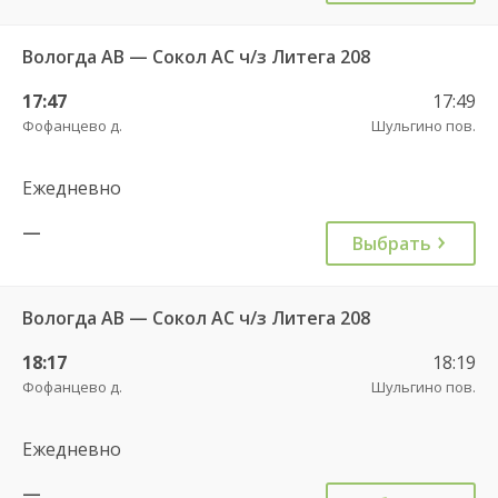
Вологда АВ — Сокол АС ч/з Литега 208
17:47
17:49
Фофанцево д.
Шульгино пов.
Ежедневно
—
Выбрать
Вологда АВ — Сокол АС ч/з Литега 208
18:17
18:19
Фофанцево д.
Шульгино пов.
Ежедневно
—