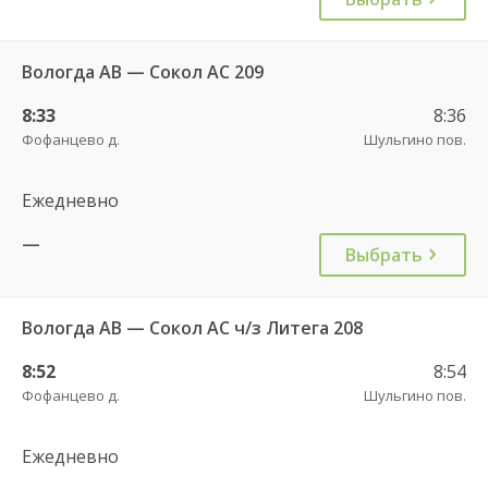
Вологда АВ — Сокол АС 209
8:33
8:36
Фофанцево д.
Шульгино пов.
Ежедневно
—
Выбрать
Вологда АВ — Сокол АС ч/з Литега 208
8:52
8:54
Фофанцево д.
Шульгино пов.
Ежедневно