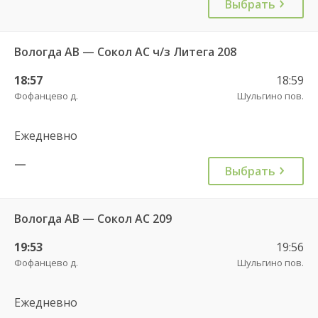
Выбрать
Вологда АВ — Сокол АС ч/з Литега 208
18:57
18:59
Фофанцево д.
Шульгино пов.
Ежедневно
—
Выбрать
Вологда АВ — Сокол АС 209
19:53
19:56
Фофанцево д.
Шульгино пов.
Ежедневно