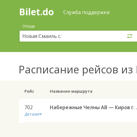
Bilet.do
—
Bilet.do
Поиск
Служба поддержки
и
покупка
Откуда
билетов
на
автобус
онлайн
Расписание рейсов
из 
Рейс
Название маршрута
702
Набережные 
Детали