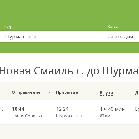
Куда
Когда
на все дни
Новая Смаиль с. до Шурма 
Отправление
Прибытие
В пути
Челны АВ — Киров г. АВ 702
10:44
12:24
1 ч 40 мин
Е
Новая Смаиль с.
Шурма с. пов.
87 км