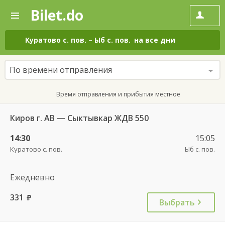
Bilet.do
—
Bilet.do
Поиск
и
покупка
Куратово с. пов.
–
Ыб с. пов.
на все дни
билетов
на
автобус
По времени отправления
онлайн
Время отправления и прибытия местное
Киров г. АВ — Сыктывкар ЖДВ 550
14:30
15:05
Куратово с. пов.
Ыб с. пов.
Ежедневно
331
руб.
Выбрать