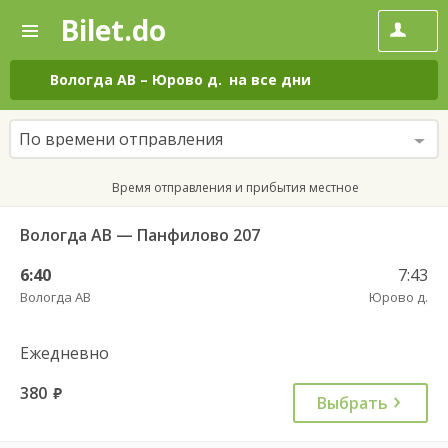
Bilet.do
—
Bilet.do
Поиск
и
покупка
Вологда АВ
–
Юрово д.
на все дни
билетов
на
автобус
По времени отправления
онлайн
Время отправления и прибытия местное
Вологда АВ — Панфилово 207
6:40
7:43
Вологда АВ
Юрово д.
Ежедневно
380
руб.
Выбрать