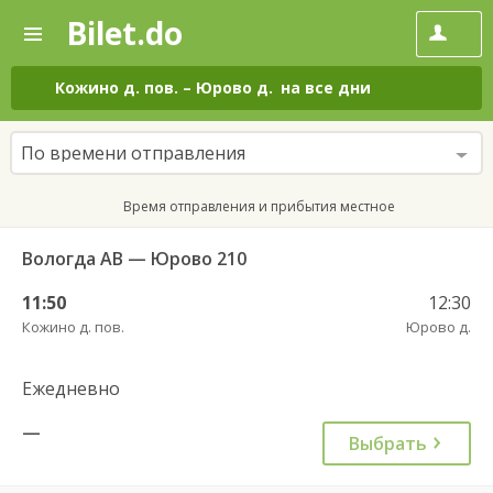
Bilet.do
—
Bilet.do
Поиск
и
покупка
Кожино д. пов.
–
Юрово д.
на все дни
билетов
на
автобус
По времени отправления
онлайн
Время отправления и прибытия местное
Вологда АВ — Юрово 210
11:50
12:30
Кожино д. пов.
Юрово д.
Ежедневно
—
Выбрать