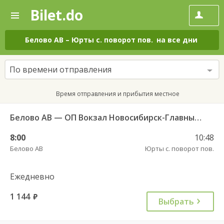
Bilet.do
—
Bilet.do
Поиск
и
покупка
Белово АВ
–
Юрты с. поворот пов.
на все дни
билетов
на
автобус
По времени отправления
онлайн
Время отправления и прибытия местное
Белово АВ — ОП Вокзал Новосибирск-Главный 4971
8:00
10:48
Белово АВ
Юрты с. поворот пов.
Ежедневно
1 144
руб.
Выбрать