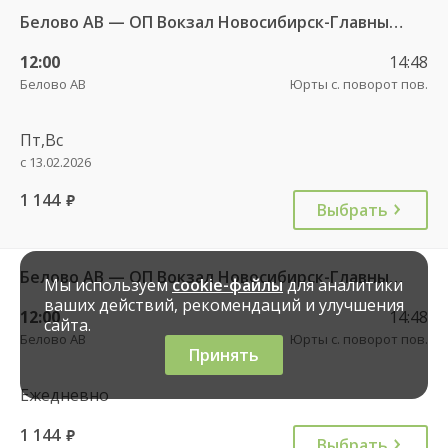
Белово АВ — ОП Вокзал Новосибирск-Главный 4971
12:00
14:48
Белово АВ
Юрты с. поворот пов.
Пт,Вс
с 13.02.2026
1 144
руб.
Выбрать
Белово АВ — ОП Вокзал Новосибирск-Главный 4971
Мы используем
cookie-файлы
для аналитики
ваших действий, рекомендаций и улучшения
12:00
14:48
сайта.
Белово АВ
Юрты с. поворот пов.
Принять
Ежедневно
1 144
руб.
Выбрать