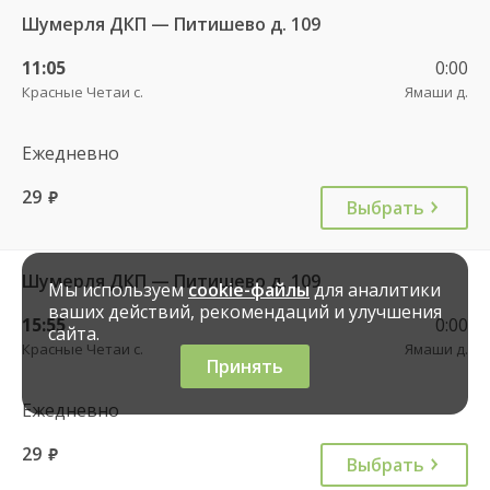
Шумерля ДКП — Питишево д. 109
11:05
0:00
Красные Четаи с.
Ямаши д.
Ежедневно
29
руб.
Выбрать
Шумерля ДКП — Питишево д. 109
Мы используем
cookie-файлы
для аналитики
ваших действий, рекомендаций и улучшения
15:55
0:00
сайта.
Красные Четаи с.
Ямаши д.
Принять
Ежедневно
29
руб.
Выбрать