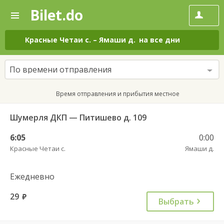
Bilet.do
—
Bilet.do
Поиск
и
покупка
Красные Четаи с.
–
Ямаши д.
на все дни
билетов
на
автобус
По времени отправления
онлайн
Время отправления и прибытия местное
Шумерля ДКП — Питишево д. 109
6:05
0:00
Красные Четаи с.
Ямаши д.
Ежедневно
29
руб.
Выбрать