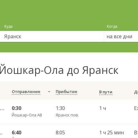
Куда
Когда
на все дни
Йошкар-Ола до Яранск
Отправление
Прибытие
В пути
Казань ул Саид Галеева 4 — Сыктывкар ЖД ч/зКиров
0:30
1:30
1 ч
Е
Йошкар-Ола АВ
Яранск пов.
й АВ — Киров г. АВ 9270
6:40
8:05
1 ч 25 мин
В