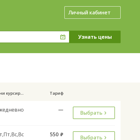
Личный кабинет
Дни курсирования
Тариф
жедневно
—
Выбрать
т,Пт,Вс,Вс
550
руб.
Выбрать