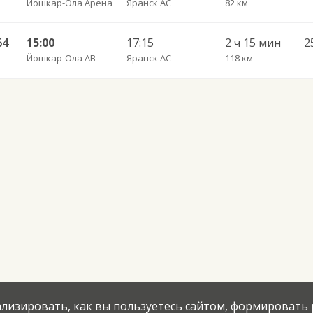
Йошкар-Ола Арена
Яранск АС
82 км
64
15:00
17:15
2 ч 15 мин
2
Йошкар-Ола АВ
Яранск АС
118 км
нализировать, как вы пользуетесь сайтом, формировать