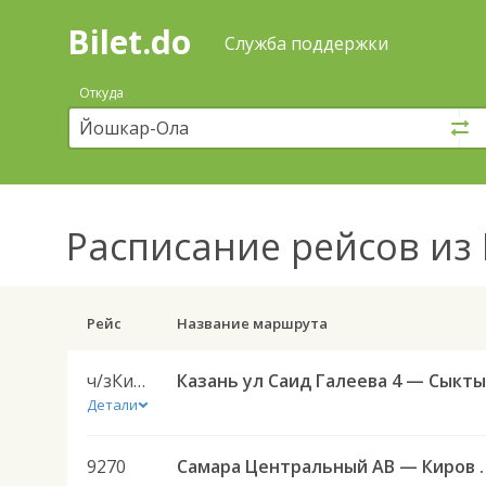
Bilet.do
—
Bilet.do
Поиск
Служба поддержки
и
покупка
Откуда
билетов
на
автобус
онлайн
Расписание рейсов
из 
Рейс
Название маршрута
ч/зКиров
Детали
9270
Самара Центральны