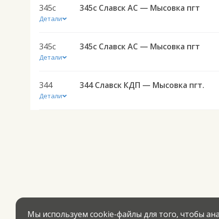
345с
345с Славск АС — Мысовка пгт
Детали
345с
345с Славск АС — Мысовка пгт
Детали
344
344 Славск КДП — Мысовка пгт.
Детали
Мы используем cookie-файлы для того, чтобы а