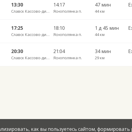
13:30
14:17
47 мин
Е
Славск Кассово-диспетчрский пункт
Яснополянка п.
44 км
17:25
18:10
1 д 45 мин
Е
Славск Кассово-диспетчрский пункт
Яснополянка п.
44 км
20:30
21:04
34 мин
Е
Славск Кассово-диспетчрский пункт
Яснополянка п.
29 км
нализировать, как вы пользуетесь сайтом, формировать