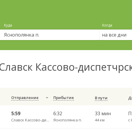
Куда
Когда
на все дни
Славск Кассово-диспетчрс
Отправление
Прибытие
В пути
5:59
6:32
33 мин
Славск Кассово-диспетчрский пункт
Яснополянка п.
44 км
с 