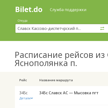
Bilet.do
—
Bilet.do
Поиск
Служба поддержки
и
покупка
Откуда
билетов
на
автобус
онлайн
Расписание рейсов
из 
Яснополянка п.
Рейс
Название маршрута
345с
345с Славск АС — Мысовка пгт
Детали