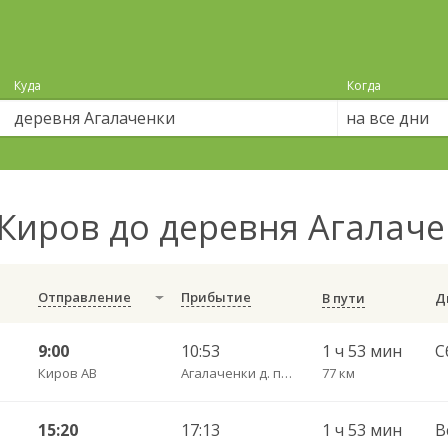
Куда
Когда
на все дни
Киров до деревня Агалач
Отправление
Прибытие
В пути
9:00
10:53
1 ч 53 мин
С
Киров АВ
Агалаченки д. пов.
77 км
15:20
17:13
1 ч 53 мин
В