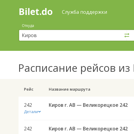
Bilet.do
—
Bilet.do
Поиск
Служба поддержки
и
покупка
Откуда
билетов
на
автобус
онлайн
Расписание рейсов
из 
Рейс
Название маршрута
242
Киров г. АВ — Великорецкое 242
Детали
242
Киров г. АВ — Великорецкое 242