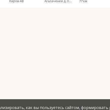
Киров АВ
Агалаченки д. пов.
77 км
нализировать, как вы пользуетесь сайтом, формировать