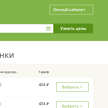
Личный кабинет
енки
Дни курсирования
Тариф
б
434
руб.
Выбрать
с
434
руб.
Выбрать