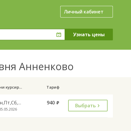
Личный кабинет
евня Анненково
Дни курсирования
Тариф
Пн,Пт,Сб,Вс
940
руб.
Выбрать
05.05.2026