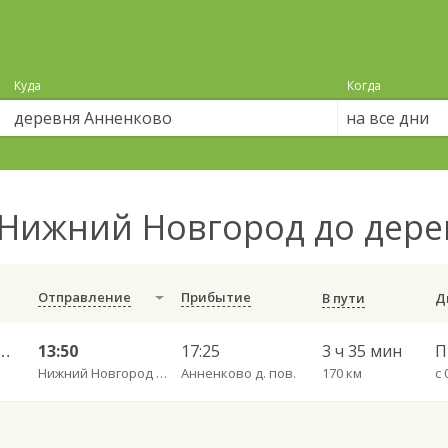
Куда
Когда
на все дни
Нижний Новгород до дер
Отправление
Прибытие
В пути
д — Гагино ч/з Большую Арать 673
13:50
17:25
3 ч 35 мин
Нижний Новгород Щербинки
Анненково д. пов.
170 км
с 