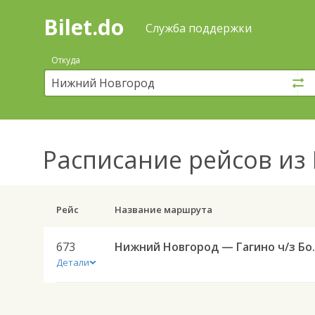
Bilet.do
—
Bilet.do
Поиск
Служба поддержки
и
покупка
Откуда
билетов
на
автобус
онлайн
Расписание рейсов
из 
Рейс
Название маршрута
673
Нижний Новгоро
Детали