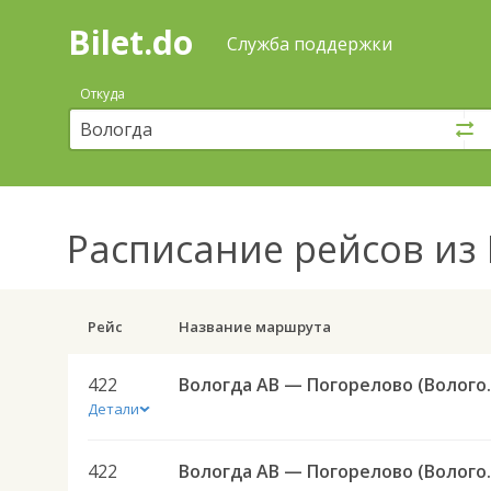
Bilet.do
—
Bilet.do
Поиск
Служба поддержки
и
покупка
Откуда
билетов
на
автобус
онлайн
Расписание рейсов
из 
Рейс
Название маршрута
422
Вологда АВ — Погор
Детали
422
Вологда АВ — Погор