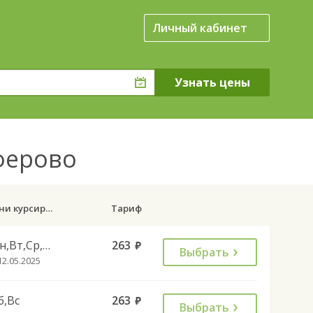
Личный кабинет
иферово
Дни курсирования
Тариф
Пн,Вт,Ср,Чт,Пт
263
руб.
Выбрать
12.05.2025
б,Вс
263
руб.
Выбрать