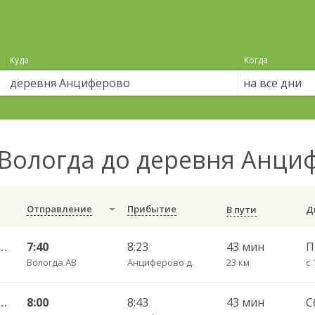
Куда
Когда
на все дни
Вологда до деревня Анц
Отправление
Прибытие
В пути
елово (Вологодский) ч/з Новый Источник 422
7:40
8:23
43 мин
Вологда АВ
Анциферово д.
23 км
с 
елово (Вологодский) ч/з Новый Источник 422
8:00
8:43
43 мин
С