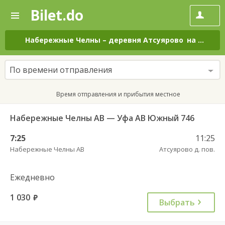
Bilet.do
—
Bilet.do
Поиск
и
покупка
Набережные Челны
–
деревня Атсуярово
на все дни
билетов
на
автобус
По времени отправления
онлайн
Время отправления и прибытия местное
Набережные Челны АВ — Уфа АВ Южный 746
7:25
11:25
Набережные Челны АВ
Атсуярово д. пов.
Ежедневно
1 030
руб.
Выбрать