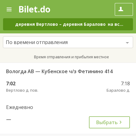
Bilet.do
—
Bilet.do
Поиск
и
покупка
деревня Вертлово
–
деревня Баралово
на все дни
билетов
на
автобус
По времени отправления
онлайн
Время отправления и прибытия местное
Вологда АВ — Кубенское ч/з Фетинино 414
7:02
7:18
Вертлово д. пов.
Баралово д.
Ежедневно
—
Выбрать