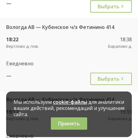
—
Выбрать
Вологда АВ — Кубенское ч/з Фетинино 414
18:22
18:38
Вертлово д. пов.
Баралово д.
Ежедневно
—
Выбрать
Вологда АВ — Кубенское ч/з Фетинино 414
Мы используем
cookie-файлы
для аналитики
ваших действий, рекомендаций и улучшения
19:17
19:33
сайта.
Вертлово д. пов.
Баралово д.
Принять
Ежедневно